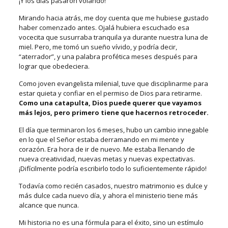
¡Y los días pasaron volando!
Mirando hacia atrás, me doy cuenta que me hubiese gustado
haber comenzado antes. Ojalá hubiera escuchado esa
vocecita que susurraba tranquila ya durante nuestra luna de
miel. Pero, me tomó un sueño vívido, y podría decir,
“aterrador”, y una palabra profética meses después para
lograr que obedeciera.
Como joven evangelista milenial, tuve que disciplinarme para
estar quieta y confiar en el permiso de Dios para retirarme.
Como una catapulta,
Dios puede querer que vayamos
más lejos, pero primero tiene que hacernos retroceder.
El día que terminaron los 6 meses, hubo un cambio innegable
en lo que el Señor estaba derramando en mi mente y
corazón. Era hora de ir de nuevo. Me estaba llenando de
nueva creatividad, nuevas metas y nuevas expectativas.
¡Difícilmente podría escribirlo todo lo suficientemente rápido!
Todavía como recién casados, nuestro matrimonio es dulce y
más dulce cada nuevo día, y ahora el ministerio tiene más
alcance que nunca.
Mi historia no es una fórmula para el éxito, sino un estímulo