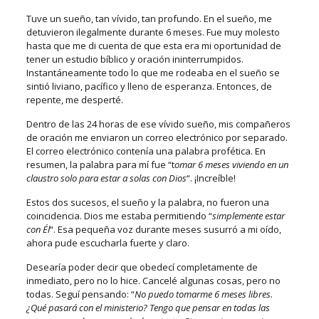
Tuve un sueño, tan vívido, tan profundo. En el sueño, me
detuvieron ilegalmente durante 6 meses. Fue muy molesto
hasta que me di cuenta de que esta era mi oportunidad de
tener un estudio bíblico y oración ininterrumpidos.
Instantáneamente todo lo que me rodeaba en el sueño se
sintió liviano, pacífico y lleno de esperanza. Entonces, de
repente, me desperté.
Dentro de las 24 horas de ese vívido sueño, mis compañeros
de oración me enviaron un correo electrónico por separado.
El correo electrónico contenía una palabra profética. En
resumen, la palabra para mí fue “t
omar 6 meses viviendo en un
claustro
solo para estar a solas con Dios
“. ¡Increíble!
Estos dos sucesos, el sueño y la palabra, no fueron una
coincidencia. Dios me estaba permitiendo “
simplemente estar
con Él
“. Esa pequeña voz durante meses susurró a mi oído,
ahora pude escucharla fuerte y claro.
Desearía poder decir que obedecí completamente de
inmediato, pero no lo hice. Cancelé algunas cosas, pero no
todas. Seguí pensando: “
No puedo tomarme 6 meses libres.
¿Qué pasará con el ministerio? Tengo que pensar en todas las