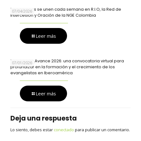
Evangelistas se unen cada semana en R.I.O, la Red de
07/04/2026
Intercesión y Oración de la NGE Colombia
Leer más
Explorando Avance 2026: una convocatoria virtual para
07/01/2026
profundizar en la formación y el crecimiento de los
evangelistas en Iberoamérica
Leer más
Deja una respuesta
Lo siento, debes estar
conectado
para publicar un comentario.