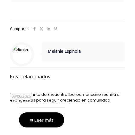
Compartir
Melanie Espinola
Post relacionados
Un nuevo Punto de Encuentro Iberoamericano reunirá a
08/06/2026
evangelistas para seguir creciendo en comunidad
Leer más