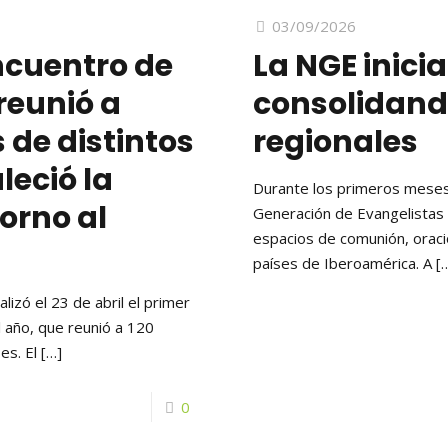
03/09/2026
ncuentro de
La NGE inicia
reunió a
consolidand
 de distintos
regionales
leció la
Durante los primeros meses
orno al
Generación de Evangelistas
espacios de comunión, oració
países de Iberoamérica. A
[
izó el 23 de abril el primer
l año, que reunió a 120
es. El
[…]
0