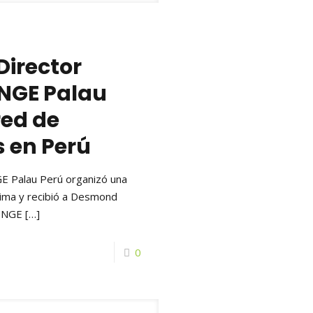
 Director
 NGE Palau
red de
s en Perú
GE Palau Perú organizó una
Lima y recibió a Desmond
a NGE
[…]
0