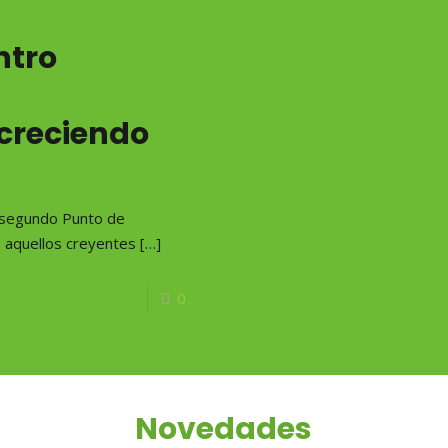
ntro
a
 creciendo
l segundo Punto de
os aquellos creyentes
[…]
0
Novedades