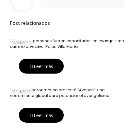
Post relacionados
Más de 700 personas fueron capacitadas en evangelismo
08/04/2026
camino al Festival Palau Villa María
Leer más
NGE Palau Iberoamérica presentó “Avance”: una
07/14/2026
herramienta global para potenciar el evangelismo
Leer más