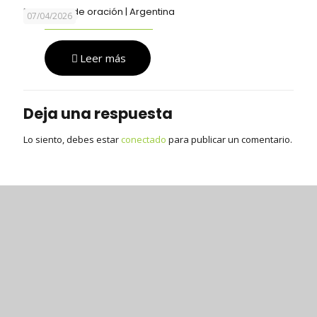
Encuentro de oración | Argentina
07/04/2026
Leer más
Deja una respuesta
Lo siento, debes estar
conectado
para publicar un comentario.