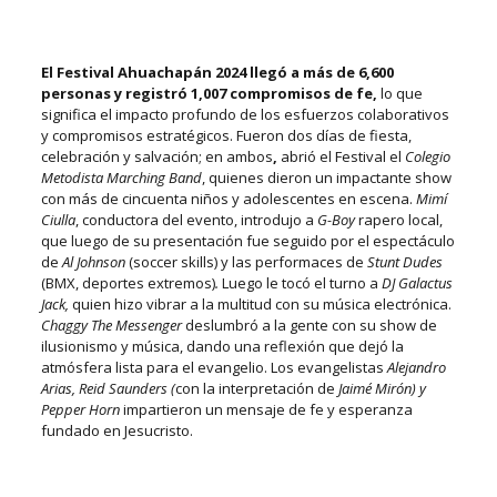
El Festival Ahuachapán 2024 llegó a más de 6,600
personas y registró 1,007 compromisos de fe,
lo que
significa el impacto profundo de los esfuerzos colaborativos
y compromisos estratégicos.
Fueron dos días de fiesta,
celebración y salvación; en ambos
,
abrió el Festival el
Colegio
Metodista Marching Band
, quienes dieron un impactante show
con más de cincuenta niños y adolescentes en escena.
Mimí
Ciulla
, conductora del evento, introdujo a
G-Boy
rapero local,
que luego de su presentación fue seguido por el espectáculo
de
Al Johnson
(soccer skills) y las performaces de
Stunt Dudes
(BMX, deportes extremos)
.
Luego le tocó el turno a
DJ Galactus
Jack,
quien hizo vibrar a la multitud con su música electrónica.
Chaggy The Messenger
deslumbró a la gente con su show de
ilusionismo y música, dando una reflexión que dejó la
atmósfera lista para el evangelio. Los evangelistas
Alejandro
Arias, Reid Saunders (
con la interpretación de
Jaimé Mirón) y
Pepper Horn
impartieron un mensaje de fe y esperanza
fundado en Jesucristo.