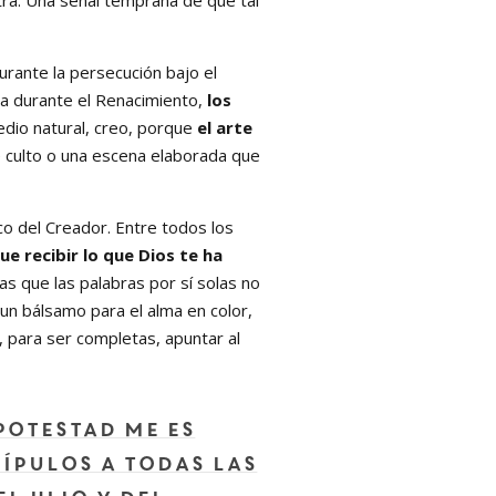
tra. Una señal temprana de que tal
urante la persecución bajo el
na durante el Renacimiento,
los
edio natural, creo, porque
el arte
e culto o una escena elaborada que
co del Creador. Entre todos los
e recibir lo que Dios te ha
s que las palabras por sí solas no
n bálsamo para el alma en color,
, para ser completas, apuntar al
potestad me es
scípulos a todas las