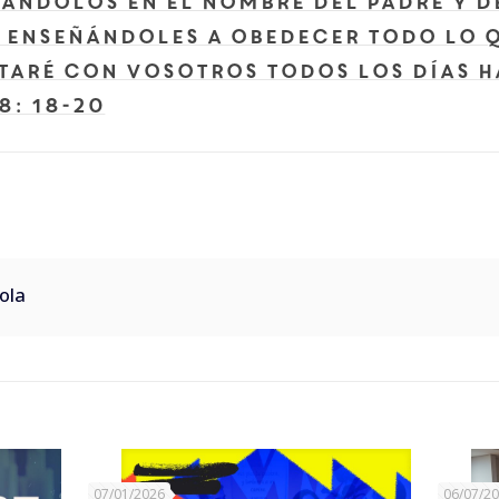
ándolos en el nombre del Padre y de
y enseñándoles a obedecer todo lo 
taré con vosotros todos los días ha
8: 18-20
ola
07/01/2026
06/07/2