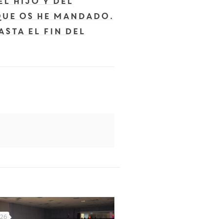
l Hijo y del
que os he mandado.
sta el fin del
026