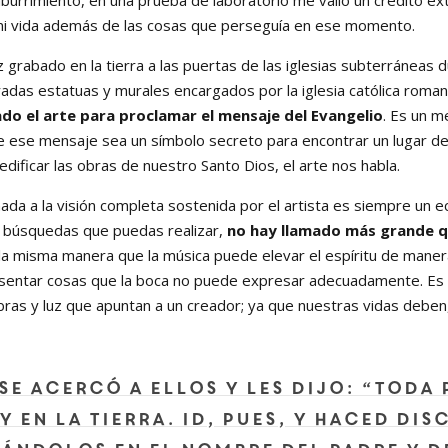
aburrimiento, en una prueba de laboratorio me valió un crédito ex
 mi vida además de las cosas que perseguía en ese momento.
grabado en la tierra a las puertas de las iglesias subterráneas d
radas estatuas y murales encargados por la iglesia católica roma
ado el arte para proclamar el mensaje del Evangelio
. Es un m
ue ese mensaje sea un símbolo secreto para encontrar un lugar d
edificar las obras de nuestro Santo Dios, el arte nos habla.
nada a la visión completa sostenida por el artista es siempre un e
s búsquedas que puedas realizar,
no hay llamado más grande qu
 la misma manera que la música puede elevar el espíritu de manera
esentar cosas que la boca no puede expresar adecuadamente. Es u
bras y luz que apuntan a un creador; ya que nuestras vidas deben
se acercó a ellos y les dijo: “Toda 
y en la tierra. Id, pues, y haced di