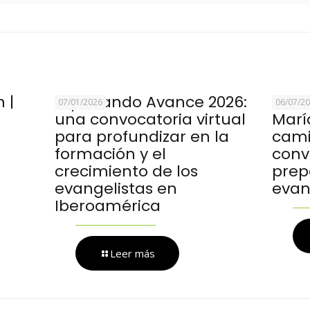
 |
Explorando Avance 2026:
El Fe
07/01/2026
06/07/2
una convocatoria virtual
María
para profundizar en la
cami
formación y el
conv
crecimiento de los
prep
evangelistas en
evan
Iberoamérica
Leer más