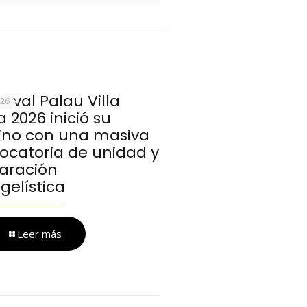
stival Palau Villa
026
 2026 inició su
no con una masiva
ocatoria de unidad y
aración
gelística
Leer más