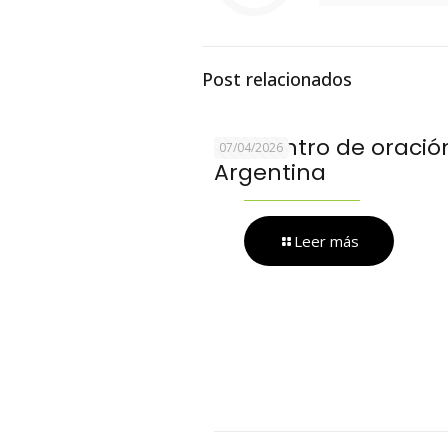
Post relacionados
Encuentro de oración
07/04/2026
Argentina
Leer más