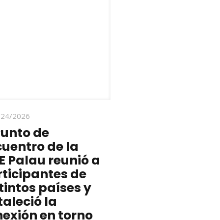
/24/2026
Punto de
uentro de la
 Palau reunió a
ticipantes de
tintos países y
taleció la
exión en torno