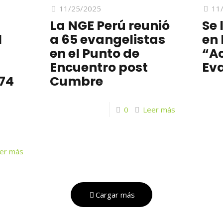
11/25/2025
11
La NGE Perú reunió
Se 
l
a 65 evangelistas
en
en el Punto de
“Ac
Encuentro post
Ev
 74
Cumbre
0
Leer más
er más
Cargar más