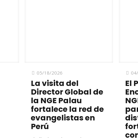
05/18/2026
04
La visita del
El 
Director Global de
Enc
la NGE Palau
NGE
fortalece la red de
par
evangelistas en
dis
Perú
for
con