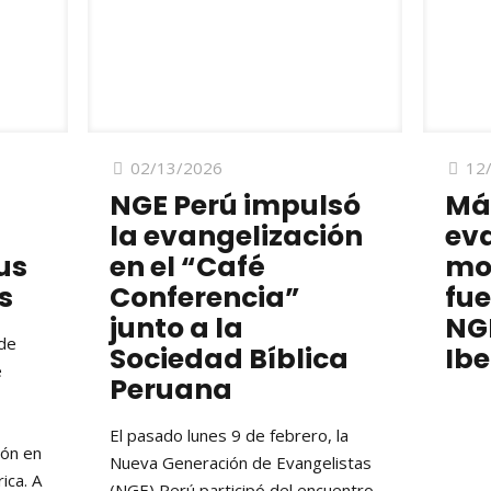
02/13/2026
12
NGE Perú impulsó
Más
la evangelización
ev
us
en el “Café
mov
s
Conferencia”
fue
junto a la
NG
de
Sociedad Bíblica
Ib
e
Peruana
El pasado lunes 9 de febrero, la
ión en
Nueva Generación de Evangelistas
ica. A
(NGE) Perú participó del encuentro