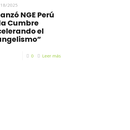
/18/2025
lanzó NGE Perú
 la Cumbre
elerando el
angelismo”
0
Leer más