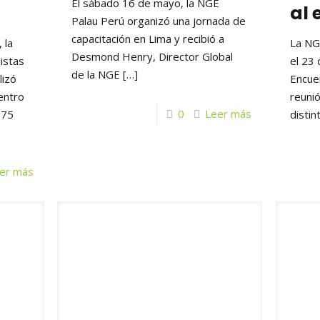
El sábado 16 de mayo, la NGE
al
Palau Perú organizó una jornada de
capacitación en Lima y recibió a
 la
La NG
Desmond Henry, Director Global
istas
el 23 
de la NGE
[…]
lizó
Encuen
entro
reunió
0
Leer más
 75
distin
er más