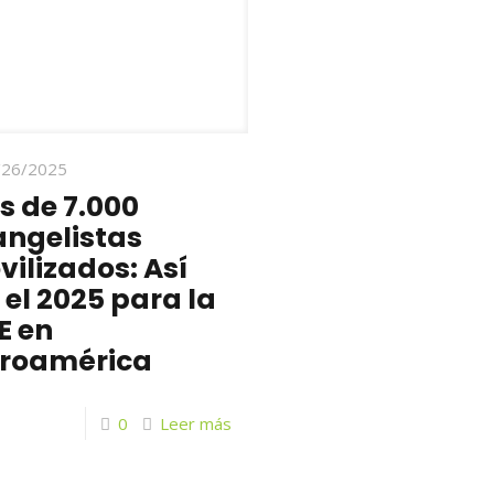
/26/2025
 de 7.000
angelistas
ilizados: Así
 el 2025 para la
E en
eroamérica
0
Leer más