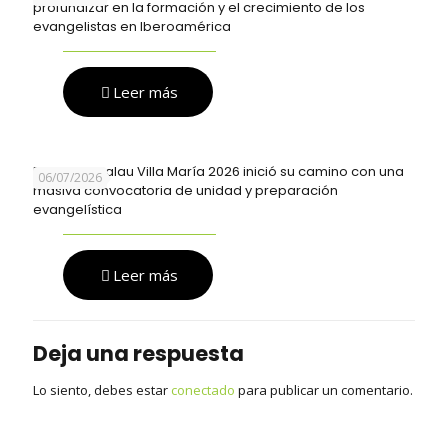
profundizar en la formación y el crecimiento de los
evangelistas en Iberoamérica
Leer más
El Festival Palau Villa María 2026 inició su camino con una
06/07/2026
masiva convocatoria de unidad y preparación
evangelística
Leer más
Deja una respuesta
Lo siento, debes estar
conectado
para publicar un comentario.