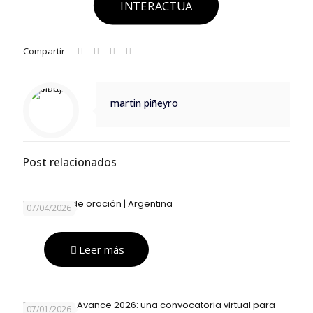
INTERACTUA
Compartir
martin piñeyro
Post relacionados
Encuentro de oración | Argentina
07/04/2026
Leer más
Explorando Avance 2026: una convocatoria virtual para
07/01/2026