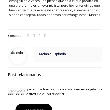
evangelizar. A veces uno piensa que solo el que predica en
una plataforma es un evangelista, pero hoy entendimos que
también se puede evangelizar abrazando, acompañando o
siendo consejero. Todos podemos ser evangelistas.” Marcos
Compartir
Melanie Espinola
Post relacionados
Más de 700 personas fueron capacitadas en evangelismo
08/04/2026
camino al Festival Palau Villa María