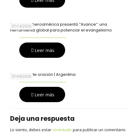
Leer más
NGE Palau Iberoamérica presentó “Avance”: una
07/14/2026
herramienta global para potenciar el evangelismo
Leer más
Encuentro de oración | Argentina
07/04/2026
Leer más
Deja una respuesta
Lo siento, debes estar
conectado
para publicar un comentario.