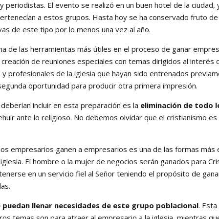
y periodistas. El evento se realizó en un buen hotel de la ciudad,
ertenecían a estos grupos. Hasta hoy se ha conservado fruto de 
as de este tipo por lo menos una vez al año.
de las herramientas más útiles en el proceso de ganar empres
la creación de reuniones especiales con temas dirigidos al interés 
s y profesionales de la iglesia que hayan sido entrenados previa
segunda oportunidad para producir otra primera impresión.
erían incluir en esta preparación es la
eliminación de todo l
ehuir ante lo religioso. No debemos olvidar que el cristianismo es
 empresarios ganen a empresarios es una de las formas más efe
la iglesia. El hombre o la mujer de negocios serán ganados para 
nerse en un servicio fiel al Señor teniendo el propósito de ganar
das.
 puedan llenar necesidades de este grupo poblacional
. Est
otros temas son para atraer al empresario a la iglesia, mientras q