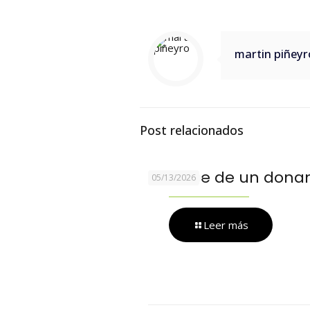
martin piñeyr
Post relacionados
Informe de un dona
05/13/2026
Leer más