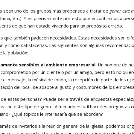
 sean uno de los grupos más propensos a tratar de
ganar este
 fama, etc.). Y es precisamente por esto que encontramos a per
uenta de que han estado viviendo para un propósito errado.
e también padecen necesidades. Estas necesidades son difer
son y cómo satisfacerlas. Las siguientes son algunas recomendac
 la población:
tamente sensibles al ambiente empresarial.
Un hombre de nego
e comprometido por un cliente o por un amigo, pero esto no quie
el mensaje, la música de fondo, la recepción de parte de los ujier
ntación del local, se adapte al gusto y costumbres de los empres
 estas personas? Puede ser a través de encuestas especializad
 con este tipo de gente. A menudo es útil hacerles preguntas co
stiano? ¿Qué tópicos le interesaría que se aborden?
 de invitarlos a la reunión general de la iglesia, podemos or
 una casa adecuada a las exigencias, con un grupo de cristianos 