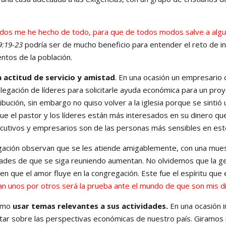
dos me he hecho de todo, para que de todos modos salve a alg
9:19-23
podría ser de mucho beneficio para entender el reto de i
tos de la población.
a actitud de servicio y amistad
. En una ocasión un empresario q
delegación de líderes para solicitarle ayuda económica para un pro
ución, sin embargo no quiso volver a la iglesia porque se sintió
 que el pastor y los líderes están más interesados en su dinero que
ecutivos y empresarios son de las personas más sensibles en est
ción observan que se les atiende amigablemente, con una mues
lidades de que se siga reuniendo aumentan. No olvidemos que la 
en que el amor fluye en la congregación. Este fue el espíritu que 
n unos por otros será la prueba ante el mundo de que son mis d
ismo
usar temas relevantes a sus actividades.
En una ocasión 
tar sobre las perspectivas económicas de nuestro país. Giramos 