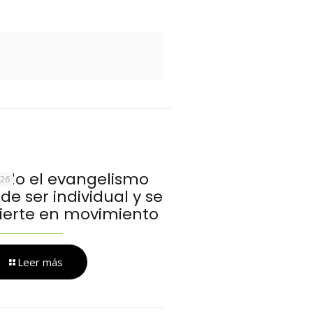
do el evangelismo
026
de ser individual y se
ierte en movimiento
Leer más