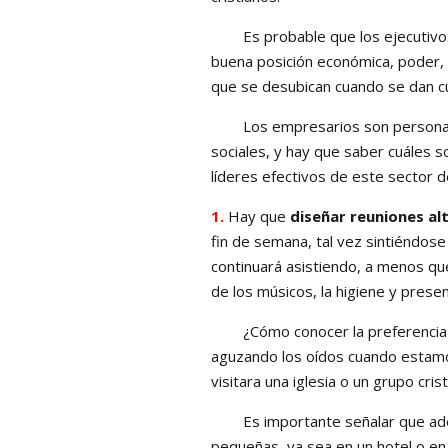
Es probable que los ejecutivos
buena posición económica, poder,
que se desubican cuando se dan c
Los empresarios son personas qu
sociales, y hay que saber cuáles 
líderes efectivos de este sector de
1.
Hay que
diseñar reuniones al
fin de semana, tal vez sintiéndos
continuará asistiendo, a menos que 
de los músicos, la higiene y prese
¿Cómo conocer la preferencia de
aguzando los oídos cuando estamos
visitara una iglesia o un grupo cri
Es importante señalar que además
pequeñas, ya sea en un hotel o en