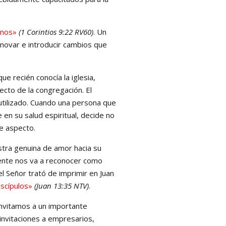
unos»
(1 Corintios 9:22 RV60)
. Un
nnovar e introducir cambios que
ue recién conocía la iglesia,
yecto de la congregación. El
 utilizado. Cuando una persona que
 en su salud espiritual, decide no
e aspecto.
tra genuina de amor hacia su
gente nos va a reconocer como
el Señor trató de imprimir en Juan
iscípulos»
(Juan 13:35 NTV)
.
invitamos a un importante
invitaciones a empresarios,