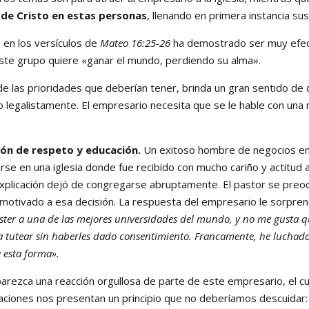
 de Cristo en estas personas
, llenando en primera instancia su
n los versículos de
Mateo 16:25-26
ha demostrado ser muy efecti
 este grupo quiere «ganar el mundo, perdiendo su alma».
las prioridades que deberían tener, brinda un gran sentido de 
 o legalistamente. El empresario necesita que se le hable con una
ión de respeto y educación.
Un exitoso hombre de negocios en 
se en una iglesia donde fue recibido con mucho cariño y actitud
a explicación dejó de congregarse abruptamente. El pastor se preoc
 motivado a esa decisión. La respuesta del empresario le sorpren
áster a una de las mejores universidades del mundo, y no me gusta 
 tutear sin haberles dado consentimiento. Francamente, he luchad
e esta forma».
zca una reacción orgullosa de parte de este empresario, el cua
aciones nos presentan un principio que no deberíamos descuidar: 