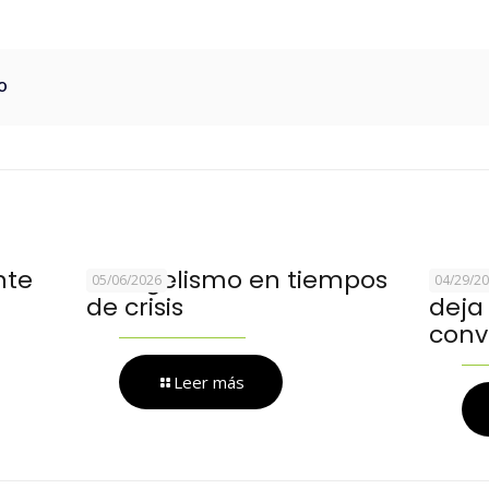
o
nte
Evangelismo en tiempos
Cuan
05/06/2026
04/29/2
de crisis
deja 
conv
Leer más